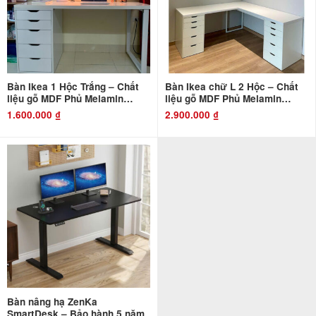
Bàn Ikea 1 Hộc Trắng – Chất
Bàn Ikea chữ L 2 Hộc – Chất
liệu gỗ MDF Phủ Melamin
liệu gỗ MDF Phủ Melamin
Chống Thấm và Chống Xước
Chống Thấm và Chống Xước
1.600.000
₫
2.900.000
₫
Bàn nâng hạ ZenKa
SmartDesk – Bảo hành 5 năm