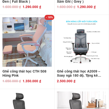
Đen ( Full Black )
Xám Ghi ( Grey )
1.600.000
₫
Giá
Giá
1.600.000
₫
Giá
Giá
1.290.000
₫
1.290.000
₫
gốc
hiện
gốc
hiện
là:
tại
là:
tại
1.600.000 ₫.
là:
1.600.000 ₫.
là:
1.290.000 ₫.
1.290.000 ₫
- 18%
Ghế công thái học CTH S08
Ghế công thái học A2009 –
Hồng Pink
Xoay ngả 180 độ, Tặng kê
chân
1.650.000
₫
Giá
Giá
1.350.000
₫
2.500.000
₫
gốc
hiện
là:
tại
1.650.000 ₫.
là:
1.350.000 ₫.