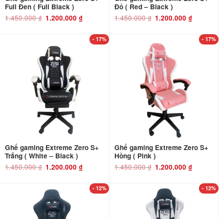
Full Đen ( Full Black )
Đỏ ( Red – Black )
1.450.000
₫
Giá
Giá
1.450.000
₫
Giá
Giá
1.200.000
₫
1.200.000
₫
gốc
hiện
gốc
hiện
là:
tại
là:
tại
1.450.000 ₫.
là:
1.450.000 ₫.
là:
1.200.000 ₫.
1.200.000 ₫
- 17%
- 17%
Ghế gaming Extreme Zero S+
Ghế gaming Extreme Zero S+
Trắng ( White – Black )
Hồng ( Pink )
1.450.000
₫
Giá
Giá
1.450.000
₫
Giá
Giá
1.200.000
₫
1.200.000
₫
gốc
hiện
gốc
hiện
là:
tại
là:
tại
1.450.000 ₫.
là:
1.450.000 ₫.
là:
1.200.000 ₫.
1.200.000 ₫
- 12%
- 12%