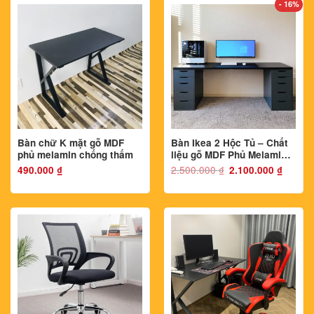
- 16%
Bàn chữ K mặt gỗ MDF
Bàn Ikea 2 Hộc Tủ – Chất
phủ melamin chống thấm
liệu gỗ MDF Phủ Melamin
Chống Thấm và Chống
2.500.000
₫
Giá
Giá
490.000
₫
2.100.000
₫
gốc
hiện
Xước
là:
tại
2.500.000 ₫.
là:
2.100.000