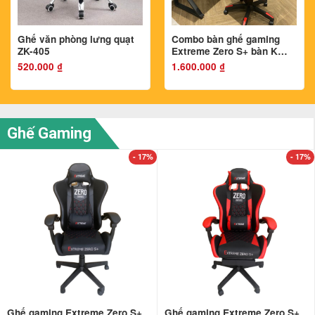
Ghế văn phòng lưng quạt
Combo bàn ghế gaming
ZK-405
Extreme Zero S+ bàn K
mặt gỗ MDF
520.000
₫
1.600.000
₫
Ghế Gaming
- 17%
- 17%
Ghế gaming Extreme Zero S+
Ghế gaming Extreme Zero S+