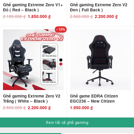
Ghế gaming Extreme Zero V1+
Ghế gaming Extreme Zero V2
Đỏ ( Red – Black )
Đen ( Full Back )
2.100.000
₫
Giá
Giá
2.500.000
₫
Giá
Giá
1.850.000
₫
2.200.000
₫
gốc
hiện
gốc
hiện
là:
tại
là:
tại
2.100.000 ₫.
là:
2.500.000 ₫.
là:
1.850.000 ₫.
2.200.000 ₫
- 12%
Ghế gaming Extreme Zero V2
Ghế game EDRA Citizen
Trắng ( White – Black )
EGC236 – New Citizen
2.500.000
₫
Giá
Giá
2.200.000
₫
1.950.000
₫
gốc
hiện
là:
tại
2.500.000 ₫.
là:
2.200.000 ₫.
Xem tất cả ghế gaming