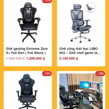
- 17%
Ghế gaming Extreme Zero
Ghế công thái học LIMO
S+ Full Đen ( Full Black )
902 – Ghế chơi game làm
việc, tặng kê chân. Bản
1.450.000
₫
Giá
Giá
1.200.000
₫
2.150.000
₫
gốc
hiện
thiết kế Full lưới
là:
tại
1.450.000 ₫.
là:
1.200.000 ₫.
- 12%
- 12%