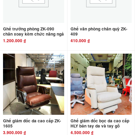
Ghế trưởng phòng ZK-090
Ghế văn phòng chân quỳ ZK-
chân xoay kèm chức năng ngả
409
1.200.000
₫
410.000
₫
Ghế giám đốc da cao cấp ZK-
Ghế giám đốc bọc da cao cấp
1605
HLY bản tay da và tay gỗ
3.900.000
₫
4.500.000
₫