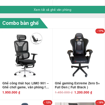
Xem tất cả ghế văn phòng
Combo bàn ghế
- 17%
Ghế công thái học LIMO 901 –
Ghế gaming Extreme Zero S+
Ghế chơi game, văn phòng full
Full Đen ( Full Black )
chức năng xoay ngả 150 độ,
1.450.000
₫
Giá
Giá
1.950.000
₫
1.200.000
₫
gốc
hiện
có kèm kê chân
là:
tại
1.450.000 ₫.
là:
1.200.000 ₫
- 12%
- 19%