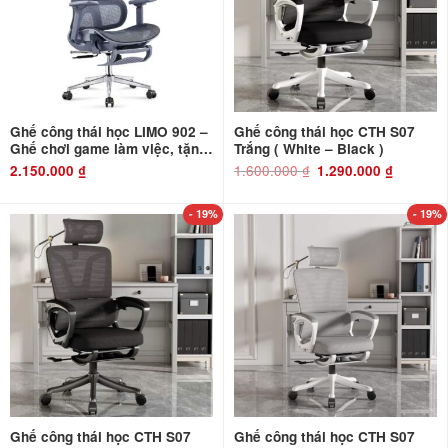
Ghế công thái học LIMO 902 –
Ghế công thái học CTH S07
Ghế chơi game làm việc, tặng
Trắng ( White – Black )
kê chân. Bản thiết kế Full lưới
1.600.000
₫
Giá
Giá
2.150.000
₫
1.290.000
₫
gốc
hiện
là:
tại
1.600.000 ₫.
là:
1.290.000 ₫
- 19%
- 19%
Ghế công thái học CTH S07
Ghế công thái học CTH S07