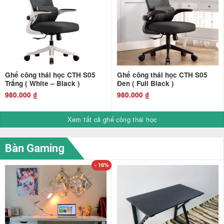
Ghế công thái học CTH S05
Ghế công thái học CTH S05
Trắng ( White – Black )
Đen ( Full Black )
980.000
₫
980.000
₫
Xem tất cả ghế công thái học
Bàn Gaming
- 16%