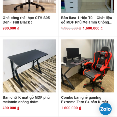
Ghế công thái học CTH S05
Bàn Ikea 1 Hộc Tủ – Chất liệu
Đen ( Full Black )
gỗ MDF Phủ Melamin Chống
Thấm và Chống Xước
1.900.000
₫
Giá
Giá
980.000
₫
1.600.000
₫
gốc
hiện
là:
tại
1.900.000 ₫.
là:
1.600.000 ₫
Bàn chữ K mặt gỗ MDF phủ
Combo bàn ghế gaming
melamin chống thấm
Extreme Zero S+ bàn K mặt gỗ
MDF
490.000
₫
1.600.000
₫