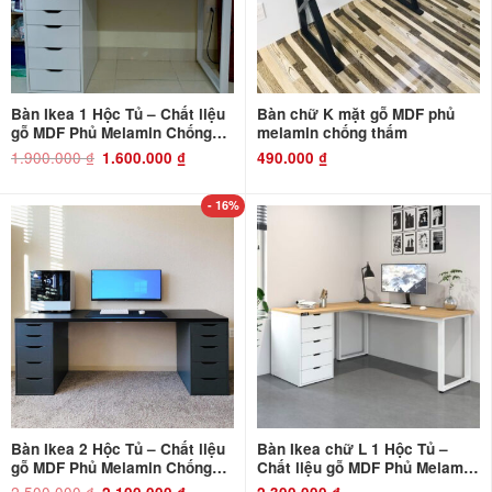
Bàn Ikea 1 Hộc Tủ – Chất liệu
Bàn chữ K mặt gỗ MDF phủ
gỗ MDF Phủ Melamin Chống
melamin chống thấm
Thấm và Chống Xước
1.900.000
₫
Giá
Giá
1.600.000
₫
490.000
₫
gốc
hiện
là:
tại
1.900.000 ₫.
là:
1.600.000 ₫.
- 16%
Bàn Ikea 2 Hộc Tủ – Chất liệu
Bàn Ikea chữ L 1 Hộc Tủ –
gỗ MDF Phủ Melamin Chống
Chất liệu gỗ MDF Phủ Melamin
Thấm và Chống Xước
Chống Thấm và Chống Xước
2.500.000
₫
Giá
Giá