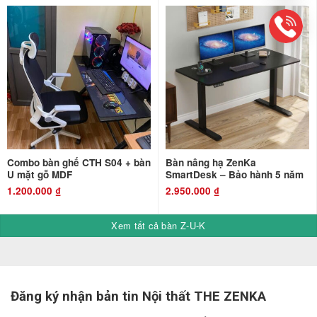
Combo bàn ghế CTH S04 + bàn
Bàn nâng hạ ZenKa
U mặt gỗ MDF
SmartDesk – Bảo hành 5 năm
1.200.000
₫
2.950.000
₫
Xem tất cả bàn Z-U-K
Đăng ký nhận bản tin Nội thất THE ZENKA