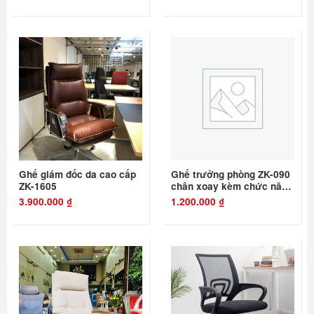
Ghế giám đốc da cao cấp
Ghế trưởng phòng ZK-090
ZK-1605
chân xoay kèm chức năng
ngả
3.900.000
₫
1.200.000
₫