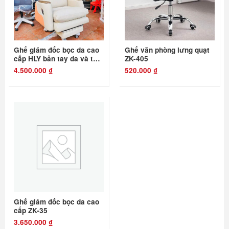
Ghế giám đốc bọc da cao
Ghế văn phòng lưng quạt
cấp HLY bản tay da và tay
ZK-405
gỗ
4.500.000
₫
520.000
₫
Ghế giám đốc bọc da cao
cấp ZK-35
3.650.000
₫