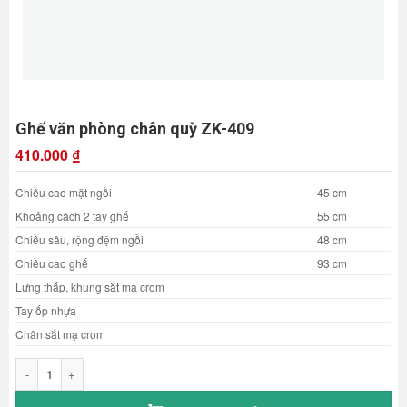
Ghế văn phòng chân quỳ ZK-409
410.000
₫
Chiều cao mặt ngồi
45 cm
Khoảng cách 2 tay ghế
55 cm
Chiều sâu, rộng đệm ngồi
48 cm
Chiều cao ghế
93 cm
Lưng thấp, khung sắt mạ crom
Tay ốp nhựa
Chân sắt mạ crom
Ghế văn phòng chân quỳ ZK-409 số lượng