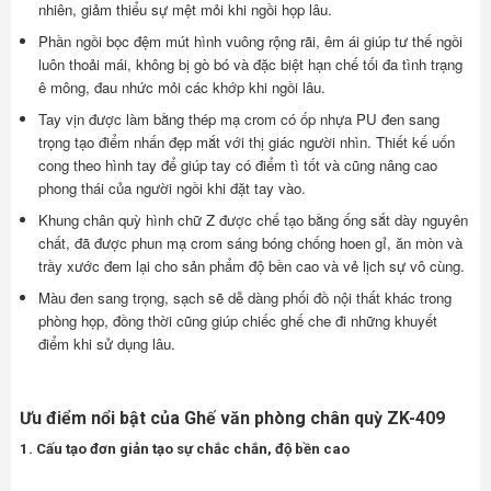
nhiên, giảm thiểu sự mệt mỏi khi ngồi họp lâu.
Phần ngồi bọc đệm mút hình vuông rộng rãi, êm ái giúp tư thế ngồi
luôn thoải mái, không bị gò bó và đặc biệt hạn chế tối đa tình trạng
ê mông, đau nhức mỏi các khớp khi ngồi lâu.
Tay vịn được làm bằng thép mạ crom có ốp nhựa PU đen sang
trọng tạo điểm nhấn đẹp mắt với thị giác người nhìn. Thiết kế uốn
cong theo hình tay để giúp tay có điểm tì tốt và cũng nâng cao
phong thái của người ngồi khi đặt tay vào.
Khung chân quỳ hình chữ Z được chế tạo bằng ống sắt dày nguyên
chất, đã được phun mạ crom sáng bóng chống hoen gỉ, ăn mòn và
trầy xước đem lại cho sản phẩm độ bền cao và vẻ lịch sự vô cùng.
Màu đen sang trọng, sạch sẽ dễ dàng phối đồ nội thất khác trong
phòng họp, đồng thời cũng giúp chiếc ghế che đi những khuyết
điểm khi sử dụng lâu.
Ưu điểm nổi bật của Ghế văn phòng chân quỳ ZK-409
1. Cấu tạo đơn giản tạo sự chắc chắn, độ bền cao