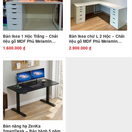
Bàn Ikea 1 Hộc Trắng – Chất
Bàn Ikea chữ L 2 Hộc – Chất
liệu gỗ MDF Phủ Melamin
liệu gỗ MDF Phủ Melamin
Chống Thấm và Chống Xước
Chống Thấm và Chống Xước
1.600.000
₫
2.900.000
₫
Bàn nâng hạ ZenKa
SmartDesk – Bảo hành 5 năm