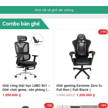
Xem tất cả ghế văn phòng
Combo bàn ghế
- 17%
Ghế công thái học LIMO 901 –
Ghế gaming Extreme Zero S+
Ghế chơi game, văn phòng full
Full Đen ( Full Black )
chức năng xoay ngả 150 độ,
1.450.000
₫
Giá
Giá
1.950.000
₫
1.200.000
₫
gốc
hiện
có kèm kê chân
là:
tại
1.450.000 ₫.
là:
1.200.000 ₫
- 12%
- 19%