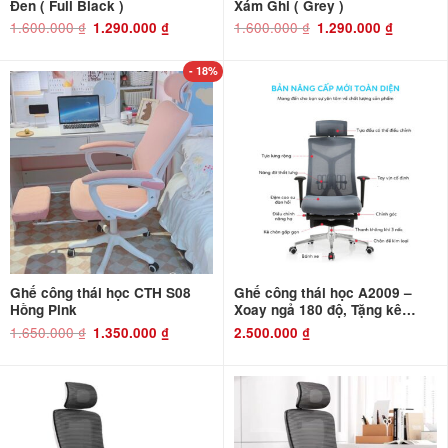
Đen ( Full Black )
Xám Ghi ( Grey )
1.600.000
₫
Giá
Giá
1.600.000
₫
Giá
Giá
1.290.000
₫
1.290.000
₫
gốc
hiện
gốc
hiện
là:
tại
là:
tại
1.600.000 ₫.
là:
1.600.000 ₫.
là:
1.290.000 ₫.
1.290.000 ₫
- 18%
Ghế công thái học CTH S08
Ghế công thái học A2009 –
Hồng Pink
Xoay ngả 180 độ, Tặng kê
chân
1.650.000
₫
Giá
Giá
1.350.000
₫
2.500.000
₫
gốc
hiện
là:
tại
1.650.000 ₫.
là:
1.350.000 ₫.