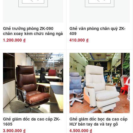
Ghế trưởng phòng ZK-090
Ghế văn phòng chân quỳ ZK-
chân xoay kèm chức năng ngả
409
1.200.000
₫
410.000
₫
Ghế giám đốc da cao cấp ZK-
Ghế giám đốc bọc da cao cấp
1605
HLY bản tay da và tay gỗ
3.900.000
₫
4.500.000
₫