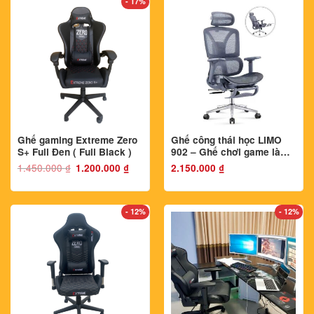
- 17%
Ghế gaming Extreme Zero
Ghế công thái học LIMO
S+ Full Đen ( Full Black )
902 – Ghế chơi game làm
việc, tặng kê chân. Bản
1.450.000
₫
Giá
Giá
1.200.000
₫
2.150.000
₫
gốc
hiện
thiết kế Full lưới
là:
tại
1.450.000 ₫.
là:
1.200.000 ₫.
- 12%
- 12%