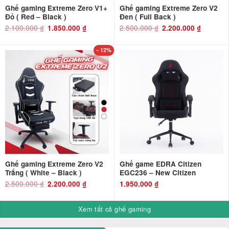
Ghế gaming Extreme Zero V1+
Ghế gaming Extreme Zero V2
Đỏ ( Red – Black )
Đen ( Full Back )
2.100.000
₫
Giá
Giá
2.500.000
₫
Giá
Giá
1.850.000
₫
2.200.000
₫
gốc
hiện
gốc
hiện
là:
tại
là:
tại
2.100.000 ₫.
là:
2.500.000 ₫.
là:
1.850.000 ₫.
2.200.000 ₫
- 12%
Ghế gaming Extreme Zero V2
Ghế game EDRA Citizen
Trắng ( White – Black )
EGC236 – New Citizen
2.500.000
₫
Giá
Giá
2.200.000
₫
1.950.000
₫
gốc
hiện
là:
tại
2.500.000 ₫.
là:
2.200.000 ₫.
Xem tất cả ghế gaming