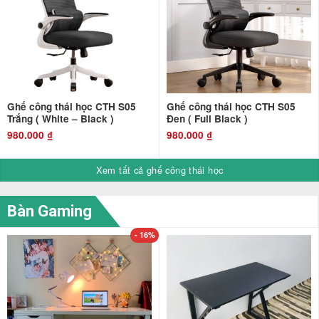
Ghế công thái học CTH S05
Ghế công thái học CTH S05
Trắng ( White – Black )
Đen ( Full Black )
980.000
₫
980.000
₫
Xem tất cả ghế công thái học
Bàn Gaming
- 16%