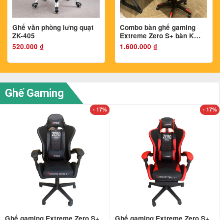
Ghế văn phòng lưng quạt
Combo bàn ghế gaming
ZK-405
Extreme Zero S+ bàn K
mặt gỗ MDF
520.000
₫
1.600.000
₫
Ghế Gaming
- 17%
- 17%
Ghế gaming Extreme Zero S+
Ghế gaming Extreme Zero S+