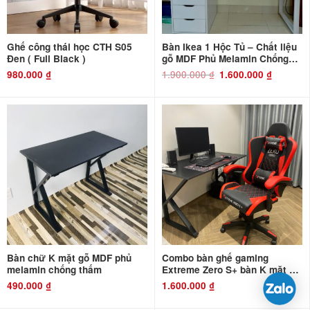
Ghế công thái học CTH S05
Bàn Ikea 1 Hộc Tủ – Chất liệu
Đen ( Full Black )
gỗ MDF Phủ Melamin Chống
Thấm và Chống Xước
1.900.000
₫
Giá
Giá
980.000
₫
1.600.000
₫
gốc
hiện
là:
tại
1.900.000 ₫.
là:
1.600.000 ₫
Bàn chữ K mặt gỗ MDF phủ
Combo bàn ghế gaming
melamin chống thấm
Extreme Zero S+ bàn K mặt gỗ
MDF
490.000
₫
1.600.000
₫