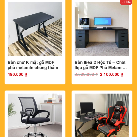
- 16%
Bàn chữ K mặt gỗ MDF
Bàn Ikea 2 Hộc Tủ – Chất
phủ melamin chống thấm
liệu gỗ MDF Phủ Melamin
Chống Thấm và Chống
2.500.000
₫
Giá
Giá
490.000
₫
2.100.000
₫
gốc
hiện
Xước
là:
tại
2.500.000 ₫.
là:
2.100.000