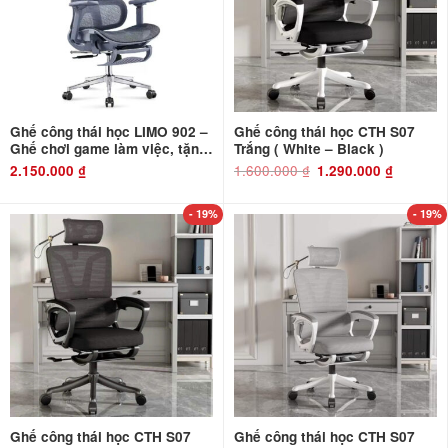
Ghế công thái học LIMO 902 –
Ghế công thái học CTH S07
Ghế chơi game làm việc, tặng
Trắng ( White – Black )
kê chân. Bản thiết kế Full lưới
1.600.000
₫
Giá
Giá
2.150.000
₫
1.290.000
₫
gốc
hiện
là:
tại
1.600.000 ₫.
là:
1.290.000 ₫
- 19%
- 19%
Ghế công thái học CTH S07
Ghế công thái học CTH S07