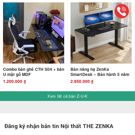
Combo bàn ghế CTH S04 + bàn
Bàn nâng hạ ZenKa
U mặt gỗ MDF
SmartDesk – Bảo hành 5 năm
1.200.000
₫
2.950.000
₫
Xem tất cả bàn Z-U-K
Đăng ký nhận bản tin Nội thất THE ZENKA