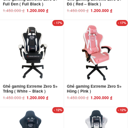
Full Đen ( Full Black )
Đỏ ( Red – Black )
1.450.000
₫
Giá
Giá
1.450.000
₫
Giá
Giá
1.200.000
₫
1.200.000
₫
gốc
hiện
gốc
hiện
là:
tại
là:
tại
1.450.000 ₫.
là:
1.450.000 ₫.
là:
1.200.000 ₫.
1.200.000 ₫
- 17%
- 17%
Ghế gaming Extreme Zero S+
Ghế gaming Extreme Zero S+
Trắng ( White – Black )
Hồng ( Pink )
1.450.000
₫
Giá
Giá
1.450.000
₫
Giá
Giá
1.200.000
₫
1.200.000
₫
gốc
hiện
gốc
hiện
là:
tại
là:
tại
1.450.000 ₫.
là:
1.450.000 ₫.
là:
1.200.000 ₫.
1.200.000 ₫
- 12%
- 12%