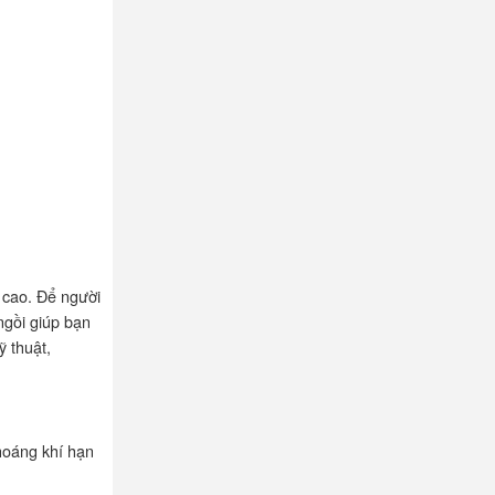
 cao. Để người
ngồi giúp bạn
ỹ thuật,
thoáng khí hạn