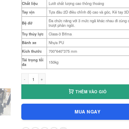
Chất liệu
Lưới chất lượng cao thông thoáng
Tay vịn
Tựa đầu 2D điều chỉnh độ cao và góc, Kê tay 3D
Đa chức năng với 3 mức ngả khác nhau đi cùng 
Bệ đỡ
trượt phần ngồi.
Trụ thủy lực
Class-3 Bifma
Bánh xe
Nhựa PU
Kích thước
700*640*375 mm
Tải trọng tối
150kg
đa
Ghế công thái học LIMO 901 - Ghế chơi game, văn phòng fu
THÊM VÀO GIỎ
MUA NGAY