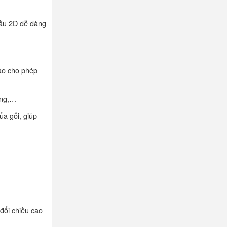
đầu 2D dễ dàng
ao cho phép
òng,…
a gối, giúp
đổi chiều cao