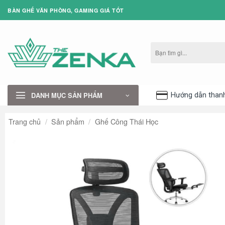
Bỏ
BÀN GHẾ VĂN PHÒNG, GAMING GIÁ TỐT
qua
nội
dung
Tìm
kiếm:
DANH MỤC SẢN PHẨM
Hướng dẫn than
Trang chủ
/
Sản phẩm
/
Ghế Công Thái Học